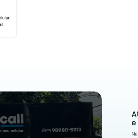
lular
as
A
e
Na