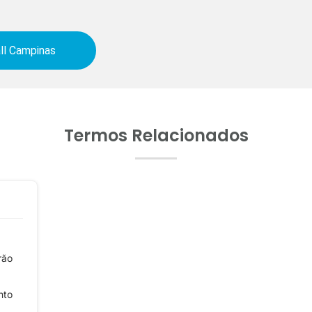
ll Campinas
Termos Relacionados
rão
nto