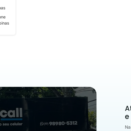
nas
one
pinas
A
e
Na