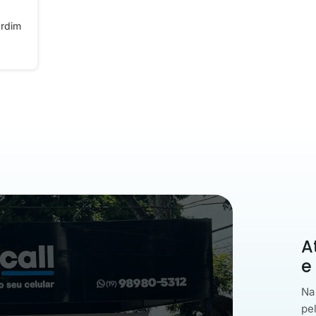
ardim
A
e
Na
pe