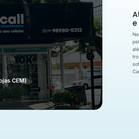
A
e
Na
pe
al
tro
so
Ca
Lojas CEM)