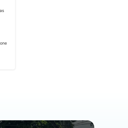
as
fone