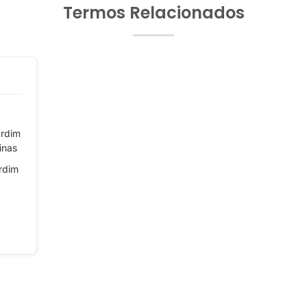
Termos Relacionados
ardim
inas
rdim