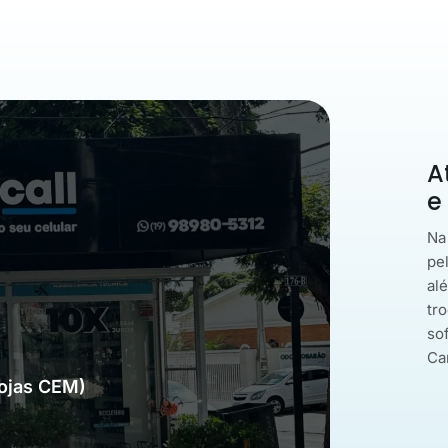
A
e
Na
pe
al
tro
so
Ca
Lojas CEM)