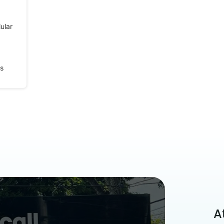
ular
s
A