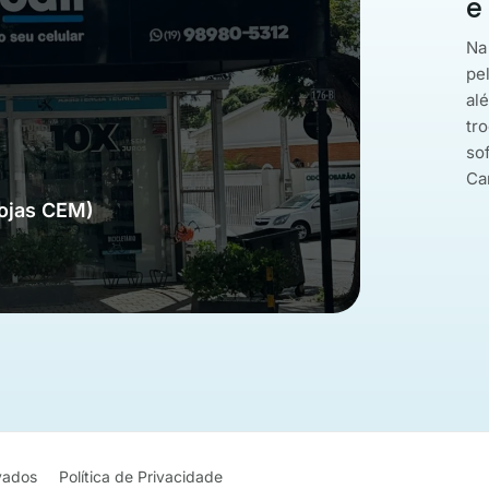
e
Na
pe
al
tro
so
Ca
Lojas CEM)
rvados
Política de Privacidade