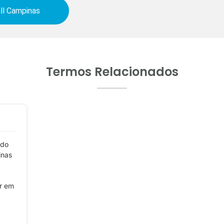
ll Campinas
Termos Relacionados
ado
inas
ar em