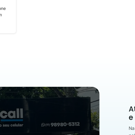
one
m
A
e
Na