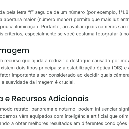
e
da pela letra “f” seguida de um número (por exemplo, f/1.8
 abertura maior (número menor) permite que mais luz entre
pouca iluminação. Portanto, ao avaliar quais câmeras são 
s critérios, especialmente se você costuma fotografar à no
 Imagem
m recurso que ajuda a reduzir o desfoque causado por mov
istem dois tipos principais: a estabilização óptica (OIS) e a
fator importante a ser considerado ao decidir quais câmer
 a suavidade da imagem é crucial.
 e Recursos Adicionais
odo retrato, panorama e noturno, podem influenciar signi
modernos vêm equipados com inteligência artificial que oti
ndo a obter melhores resultados em diferentes condições d