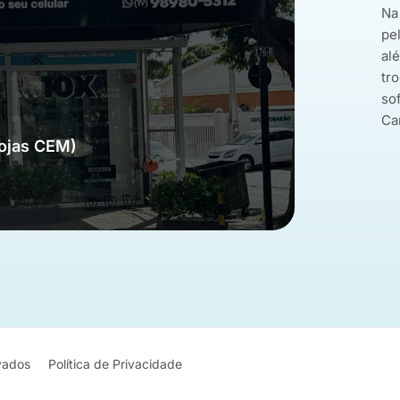
Na
pe
al
tro
so
Ca
Lojas CEM)
rvados
Política de Privacidade