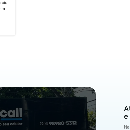
roid
 em
A
e
Na