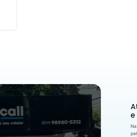
A
e
Na
pe