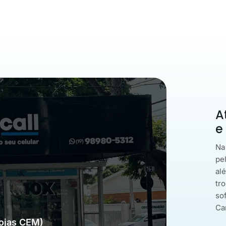
A
e
Na
pe
al
tro
so
Ca
Lojas CEM)