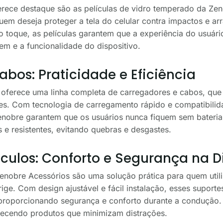
erece destaque são as películas de vidro temperado da Ze
quem deseja proteger a tela do celular contra impactos e a
ao toque, as películas garantem que a experiência do usuár
m e a funcionalidade do dispositivo.
bos: Praticidade e Eficiência
ferece uma linha completa de carregadores e cabos, que 
es. Com tecnologia de carregamento rápido e compatibili
Zenobre garantem que os usuários nunca fiquem sem bateria
 e resistentes, evitando quebras e desgastes.
ículos: Conforto e Segurança na D
Zenobre Acessórios são uma solução prática para quem util
ge. Com design ajustável e fácil instalação, esses suporte
proporcionando segurança e conforto durante a condução
recendo produtos que minimizam distrações.