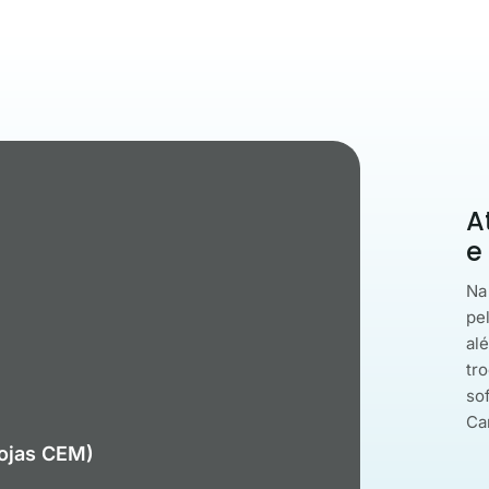
A
e
Na
pe
al
tro
so
Ca
Lojas CEM)