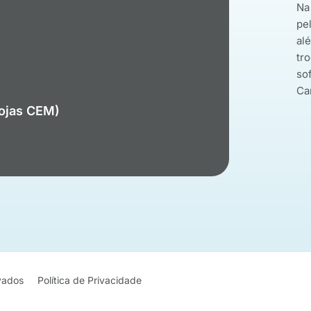
Na
pe
al
tro
so
Ca
Lojas CEM)
rvados
Política de Privacidade